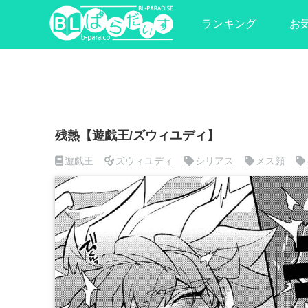
ランキング
お
残熱【遊戯王/ズウィユディ】
遊戯王
ズウィユディ
シリアス
メス顔