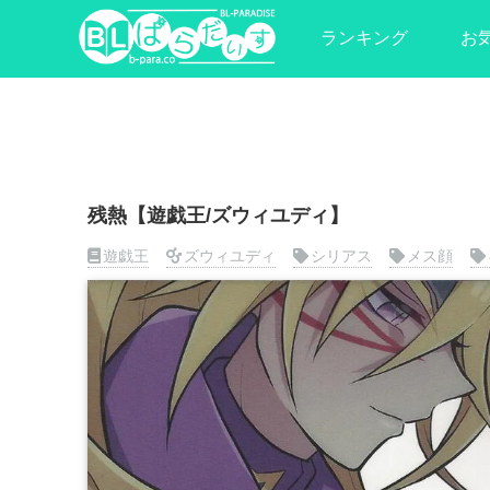
ランキング
お
残熱【遊戯王/ズウィユディ】
遊戯王
ズウィユディ
シリアス
メス顔