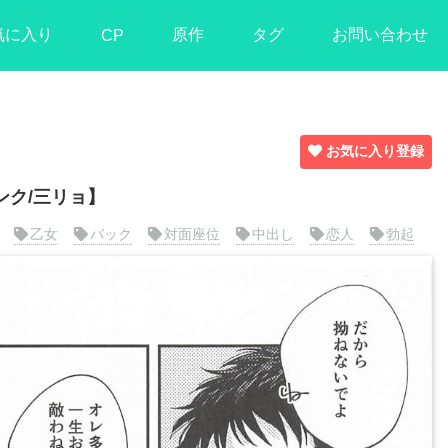
気に入り
原作
タグ
お問い合わせ
CP
お気に入り登録
ク/三リョ】
乙女
バック
対面座位
中出し
恋人
勃起