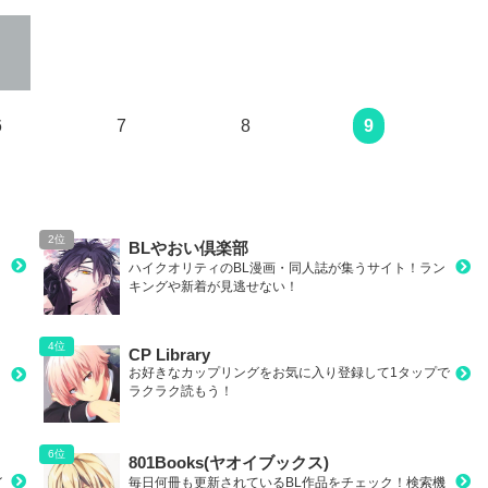
次のページ
6
7
8
9
BLやおい倶楽部
ハイクオリティのBL漫画・同人誌が集うサイト！ラン
キングや新着が見逃せない！
CP Library
お好きなカップリングをお気に入り登録して1タップで
ラクラク読もう！
801Books(ヤオイブックス)
イ
毎日何冊も更新されているBL作品をチェック！検索機