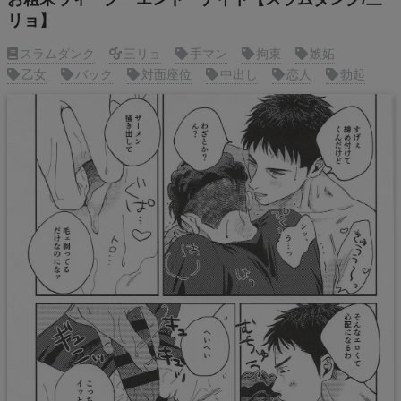
リョ】
スラムダンク
三リョ
手マン
拘束
嫉妬
乙女
バック
対面座位
中出し
恋人
勃起