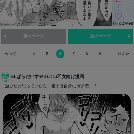
前のページ
次のページ
最初
4
5
6
7
8
9
最後
BLぱらだいす＠BL/TL/乙女向け漫画
遊びだと思っていたら、相手は自分にガチ恋…？