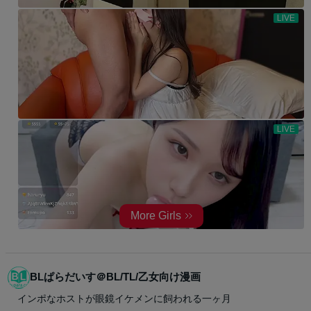
BLぱらだいす＠BL/TL/乙女向け漫画
インポなホストが眼鏡イケメンに飼われる一ヶ月