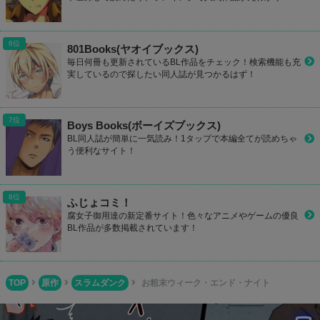
801Books(ヤオイブックス)
毎日何冊も更新されているBL作品をチェック！検索機能も充
実しているので探したい同人誌が見つかるはず！
Boys Books(ボーイズブックス)
BL同人誌が簡単に一気読み！1タップで本編全てが読めちゃ
う便利なサイト！
ふじょコミ！
腐女子御用達の新定番サイト！色々なアニメやゲームの優良
BL作品が多数掲載されています！
TOP
原作
スラムダンク
お粗末ウィーク・エンド・ナイト