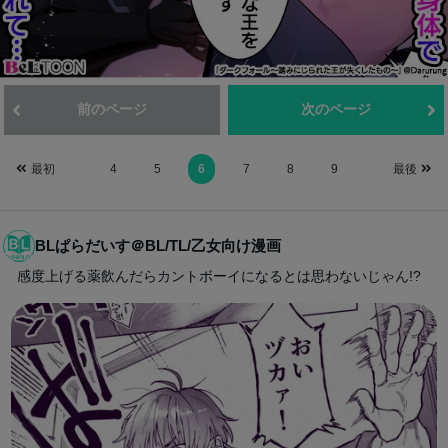
前のページ
次のページ
最初
4
5
6
7
8
9
最後
BLぱらだいす＠BL/TL/乙女向け漫画
感度上げる薬飲んだらカントボーイになるとは思わないじゃん!?