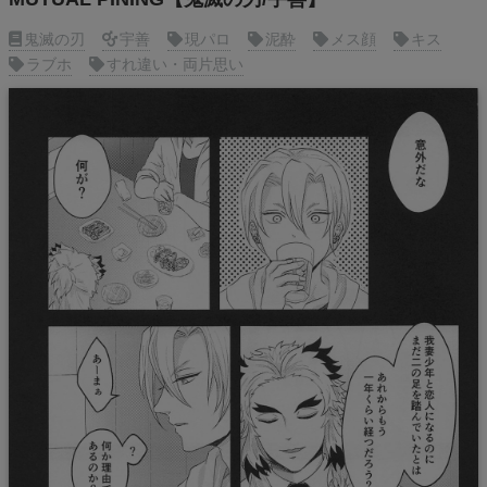
鬼滅の刃
宇善
現パロ
泥酔
メス顔
キス
ラブホ
すれ違い・両片思い