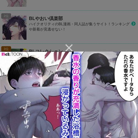
BLやおい倶楽部
ハイクオリティのBL漫画・同人誌が集うサイト！ランキング
や新着が見逃せない！
BLコレクション
他のサイトと比べて冊数はTOPレベル！どんどんお気に入り
作品を見つけて登録しよう！
CP Library
お好きなカップリングをお気に入り登録して1タップでラク
ラク読もう！
カプコミ
かわいいデザインのBLサイト！気になるBL作品をマイリス
ト登録して読めたり、ランキングで人気作品が丸わかり！