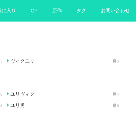
気に入り
原作
タグ
お問い合わせ
CP
ヴィクユリ
23
5
ユリヴィク
26
4
ユリ勇
8
5