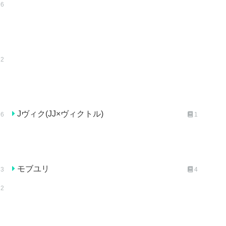
16
2
Jヴィク(JJ×ヴィクトル)
6
1
モブユリ
3
4
2