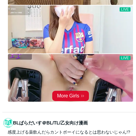
BLぱらだいす＠BL/TL/乙女向け漫画
感度上げる薬飲んだらカントボーイになるとは思わないじゃん!?