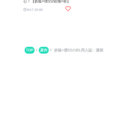
心！【妖狐×僕SS/双熾×命】
6/17 20:00
TOP
原作
妖狐×僕SSのBL同人誌・漫画