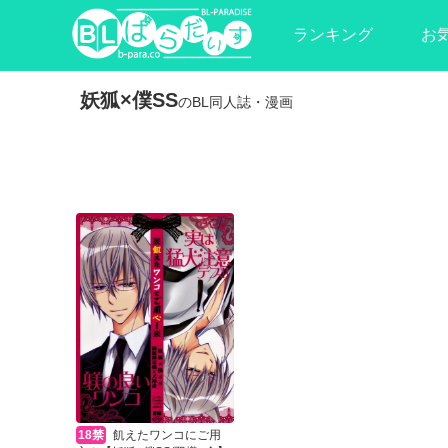
ランキング
お
妖狐×僕SS
のBL同人誌・漫画
18禁
飢えたワンコにご用