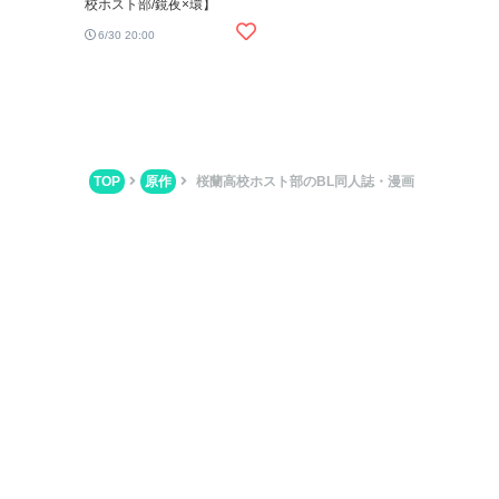
校ホスト部/鏡夜×環】
6/30 20:00
TOP
原作
桜蘭高校ホスト部のBL同人誌・漫画