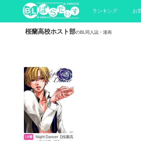
ランキング
お
桜蘭高校ホスト部
のBL同人誌・漫画
18禁
Night Dancer【桜蘭高