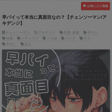
お気に入り登録
早パイって本当に真面目なの？【チェンソーマン/ア
キデンジ】
チェンソーマン
アキデンジ
先輩･後輩
手マン
拘束
イチャラブ
メス顔
バック
キス
中出し
恋人