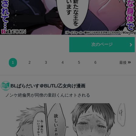
前のページ
次のページ
1
2
3
4
5
6
最後
BLぱらだいす＠BL/TL/乙女向け漫画
ノンケ絶倫男が同僚の童顔くんにオトされる