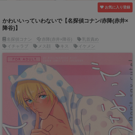
お気に入り登録
かわいいっていわないで【名探偵コナン/赤降(赤井×
降谷)】
名探偵コナン
赤降(赤井×降谷)
乳首責め
イチャラブ
メス顔
キス
イケメン