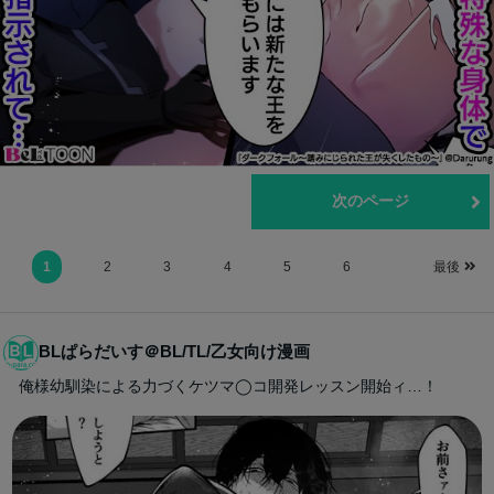
前のページ
次のページ
1
2
3
4
5
6
最後
BLぱらだいす＠BL/TL/乙女向け漫画
俺様幼馴染による力づくケツマ◯コ開発レッスン開始ィ…！