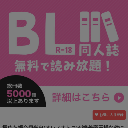
お気に入り登録
極めた燭台切光忠(オレノオトコ)が絶倫帝王様な件に