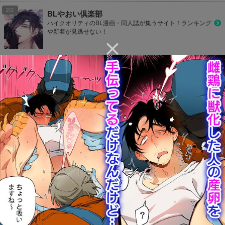
BLやおい倶楽部
ハイクオリティのBL漫画・同人誌が集うサイト！ランキング
や新着が見逃せない！
BLコレクション
他のサイトと比べて冊数はTOPレベル！どんどんお気に入り
作品を見つけて登録しよう！
CP Library
お好きなカップリングをお気に入り登録して1タップでラク
ラク読もう！
カプコミ
かわいいデザインのBLサイト！気になるBL作品をマイリス
ト登録して読めたり、ランキングで人気作品が丸わかり！