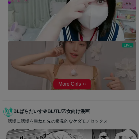
BLぱらだいす＠BL/TL/乙女向け漫画
我慢に我慢を重ねた先の爆発的なケダモノセックス