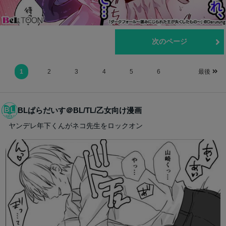
前のページ
次のページ
1
2
3
4
5
6
最後
BLぱらだいす＠BL/TL/乙女向け漫画
ヤンデレ年下くんがネコ先生をロックオン