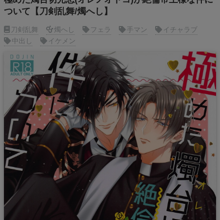
ついて【刀剣乱舞/燭へし】
刀剣乱舞
燭へし
フェラ
手マン
イチャラブ
中出し
イケメン