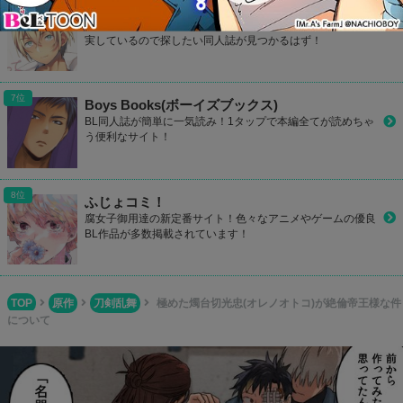
801Books(ヤオイブックス)
毎日何冊も更新されているBL作品をチェック！検索機能も充
実しているので探したい同人誌が見つかるはず！
Boys Books(ボーイズブックス)
BL同人誌が簡単に一気読み！1タップで本編全てが読めちゃ
う便利なサイト！
ふじょコミ！
腐女子御用達の新定番サイト！色々なアニメやゲームの優良
BL作品が多数掲載されています！
TOP
原作
刀剣乱舞
極めた燭台切光忠(オレノオトコ)が絶倫帝王様な件
について