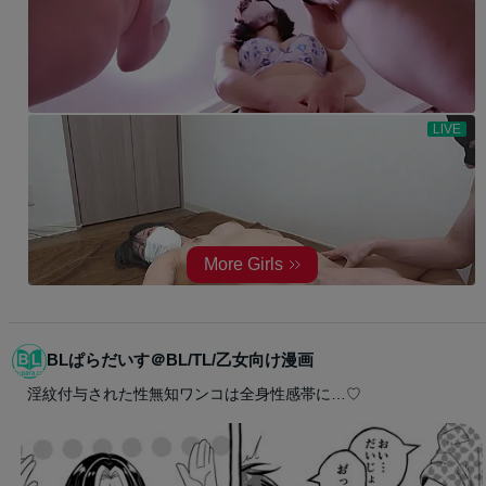
BLぱらだいす＠BL/TL/乙女向け漫画
淫紋付与された性無知ワンコは全身性感帯に…♡