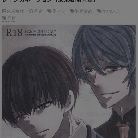
東京喰種
月金
手マン
乳首責め
かわいい
発情