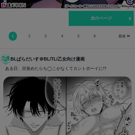
前のページ
次のページ
1
2
3
4
5
6
最後
BLぱらだいす＠BL/TL/乙女向け漫画
ある日、目覚めたらち◯こがなくてカントボーイに!?