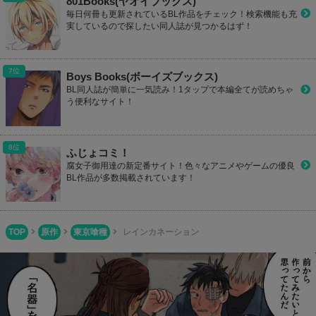
801Books(ヤオイブックス)
毎日何冊も更新されているBL作品をチェック！検索機能も充
実しているので探したい同人誌が見つかるはず！
Boys Books(ボーイズブックス)
BL同人誌が簡単に一気読み！1タップで本編全てが読めちゃ
う便利なサイト！
ふじょコミ！
腐女子御用達の新定番サイト！色々なアニメやゲームの優良
BL作品が多数掲載されています！
TOP
原作
東京喰種
レインカネーション