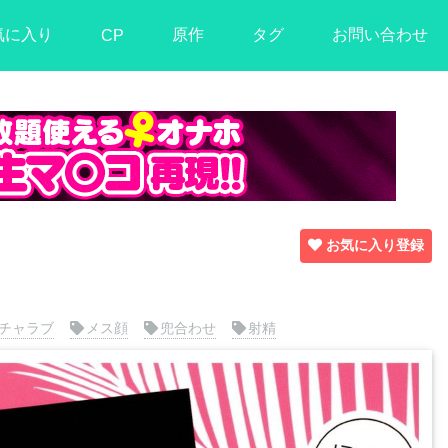
気に入り
原作
タグ
お問い合わせ
CP
お気に入り登録
】
チャラブ
メス顔
兜合わせ
射精