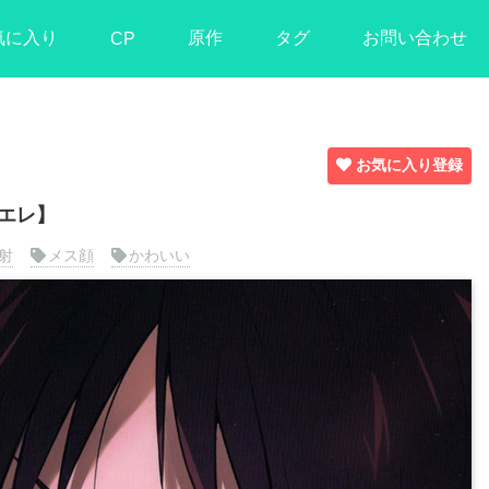
気に入り
原作
タグ
お問い合わせ
CP
お気に入り登録
エレ】
射
メス顔
かわいい