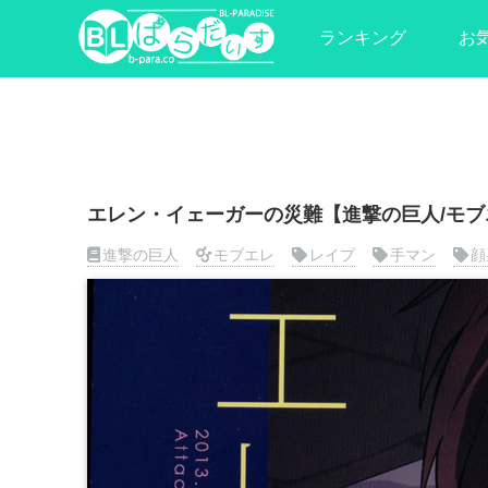
ランキング
お
エレン・イェーガーの災難【進撃の巨人/モブ
進撃の巨人
モブエレ
レイプ
手マン
顔