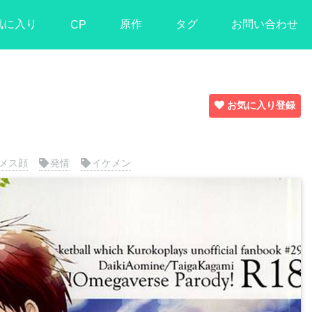
気に入り
原作
タグ
お問い合わせ
CP
お気に入り登録
メス顔
発情
イケメン