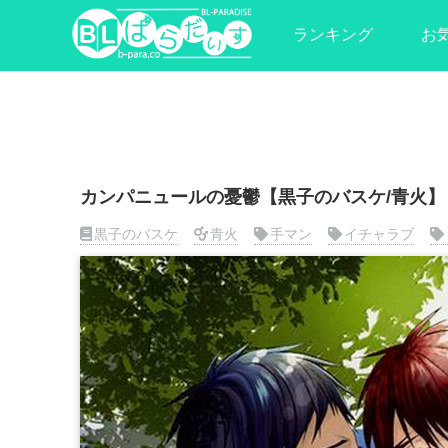
ランキング
お
カンパニュールの憂鬱【黒子のバスケ/青火】
黒子のバスケ
青火
手マン
イチャラブ