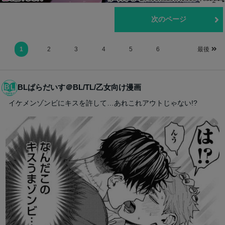
前のページ
次のページ
1
2
3
4
5
6
最後
BLぱらだいす＠BL/TL/乙女向け漫画
イケメンゾンビにキスを許して…あれこれアウトじゃない!?