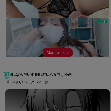
BLぱらだいす＠BL/TL/乙女向け漫画
重い×優しい×テクいの三拍子