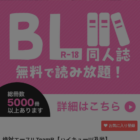
お気に入り登録
絶対エース!! TeamB【ハイキュー!!/及岩】