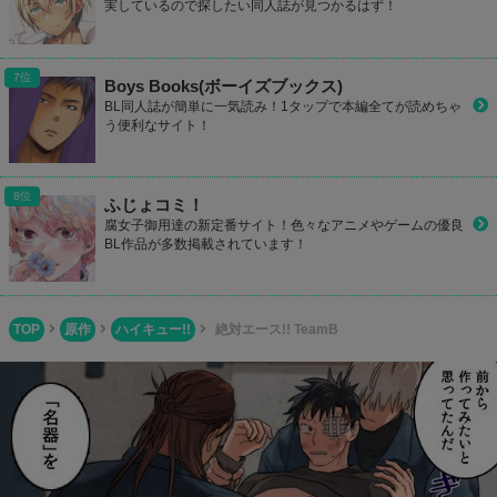
実しているので探したい同人誌が見つかるはず！
Boys Books(ボーイズブックス)
BL同人誌が簡単に一気読み！1タップで本編全てが読めちゃ
う便利なサイト！
ふじょコミ！
腐女子御用達の新定番サイト！色々なアニメやゲームの優良
BL作品が多数掲載されています！
TOP
原作
ハイキュー!!
絶対エース!! TeamB