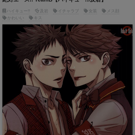
ハイキュー!!
及岩
イチャラブ
女装
メス顔
かわいい
キス