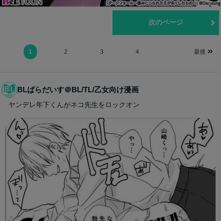
前のページ
次のページ
1
2
3
4
最後
BLぱらだいす＠BL/TL/乙女向け漫画
ヤンデレ年下くんがネコ先生をロックオン