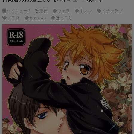
ハイキュー!!
影日
フェラ
手マン
イチャラブ
メス顔
かわいい
ほっこり