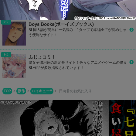
実しているので探したい同人誌が見つかるはず！
Boys Books(ボーイズブックス)
BL同人誌が簡単に一気読み！1タップで本編全てが読めちゃ
う便利なサイト！
ふじょコミ！
腐女子御用達の新定番サイト！色々なアニメやゲームの優良
BL作品が多数掲載されています！
TOP
原作
ハイキュー!!
日向君のお気に入り