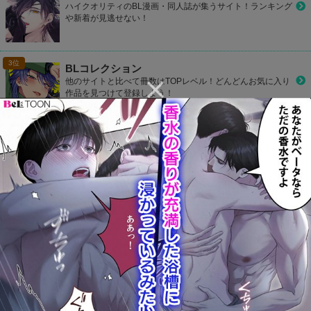
ハイクオリティのBL漫画・同人誌が集うサイト！ランキング
や新着が見逃せない！
BLコレクション
他のサイトと比べて冊数はTOPレベル！どんどんお気に入り
作品を見つけて登録しよう！
CP Library
お好きなカップリングをお気に入り登録して1タップでラク
ラク読もう！
カプコミ
かわいいデザインのBLサイト！気になるBL作品をマイリス
ト登録して読めたり、ランキングで人気作品が丸わかり！
801Books(ヤオイブックス)
毎日何冊も更新されているBL作品をチェック！検索機能も充