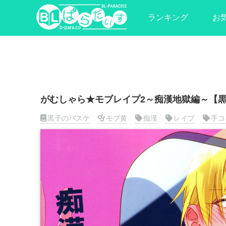
ランキング
お
がむしゃら★モブレイプ2～痴漢地獄編～【黒
黒子のバスケ
モブ黄
痴漢
レイプ
手コ