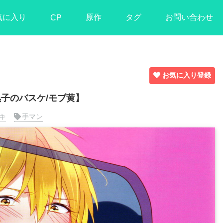
気に入り
原作
タグ
お問い合わせ
CP
お気に入り登録
子のバスケ/モブ黄】
キ
手マン