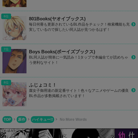
801Books(ヤオイブックス)
毎日何冊も更新されているBL作品をチェック！検索機能も充
実しているので探したい同人誌が見つかるはず！
Boys Books(ボーイズブックス)
BL同人誌が簡単に一気読み！1タップで本編全てが読めちゃ
う便利なサイト！
ふじょコミ！
腐女子御用達の新定番サイト！色々なアニメやゲームの優良
BL作品が多数掲載されています！
TOP
原作
ハイキュー!!
No More Words