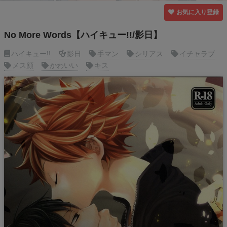
お気に入り登録
No More Words【ハイキュー!!/影日】
ハイキュー!!
影日
手マン
シリアス
イチャラブ
メス顔
かわいい
キス