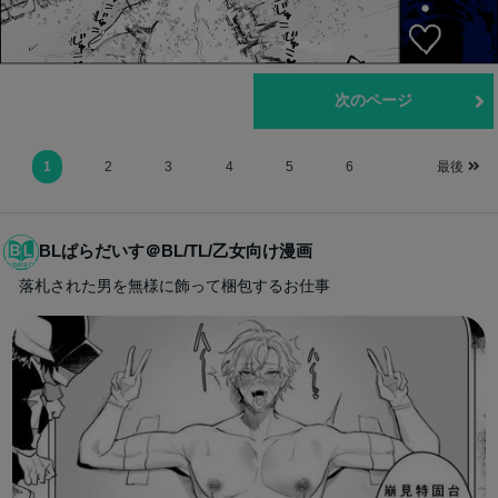
前のページ
次のページ
1
2
3
4
5
6
最後
BLぱらだいす＠BL/TL/乙女向け漫画
落札された男を無様に飾って梱包するお仕事