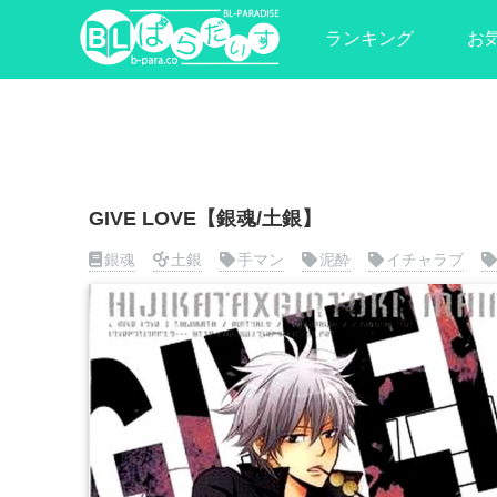
ランキング
お
GIVE LOVE【銀魂/土銀】
銀魂
土銀
手マン
泥酔
イチャラブ