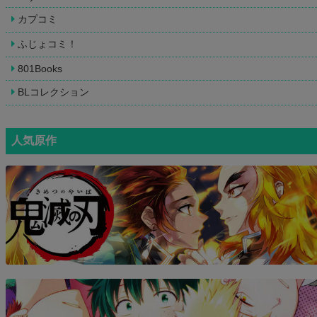
カプコミ
ふじょコミ！
801Books
BLコレクション
人気原作