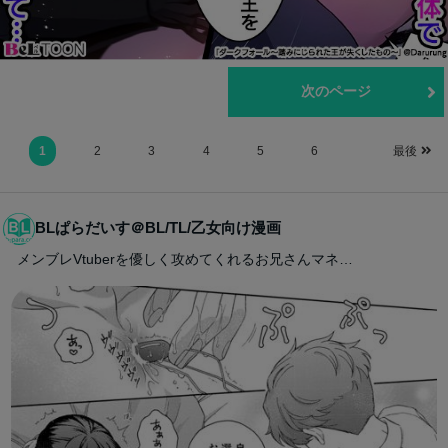
前のページ
次のページ
1
2
3
4
5
6
最後
BLぱらだいす＠BL/TL/乙女向け漫画
メンブレVtuberを優しく攻めてくれるお兄さんマネ…