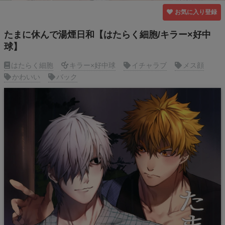
お気に入り登録
たまに休んで湯煙日和【はたらく細胞/キラー×好中
球】
はたらく細胞
キラー×好中球
イチャラブ
メス顔
かわいい
バック