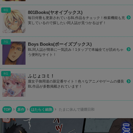
801Books(ヤオイブックス)
毎日何冊も更新されているBL作品をチェック！検索機能も充
実しているので探したい同人誌が見つかるはず！
Boys Books(ボーイズブックス)
BL同人誌が簡単に一気読み！1タップで本編全てが読めちゃ
う便利なサイト！
ふじょコミ！
腐女子御用達の新定番サイト！色々なアニメやゲームの優良
BL作品が多数掲載されています！
TOP
原作
はたらく細胞
たまに休んで湯煙日和