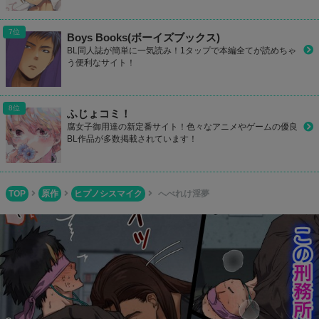
Boys Books(ボーイズブックス)
BL同人誌が簡単に一気読み！1タップで本編全てが読めちゃ
う便利なサイト！
ふじょコミ！
腐女子御用達の新定番サイト！色々なアニメやゲームの優良
BL作品が多数掲載されています！
TOP
原作
ヒプノシスマイク
へべれけ淫夢