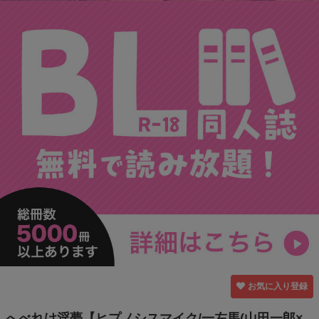
お気に入り登録
へべれけ淫夢【ヒプノシスマイク/一左馬(山田一郎×