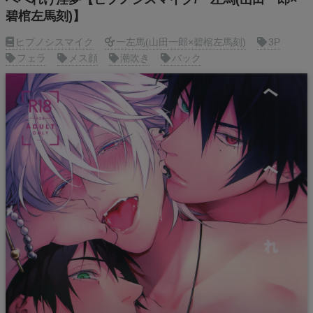
碧棺左馬刻)】
ヒプノシスマイク
一左馬(山田一郎×碧棺左馬刻)
3P
フェラ
メス顔
潮吹き
バック