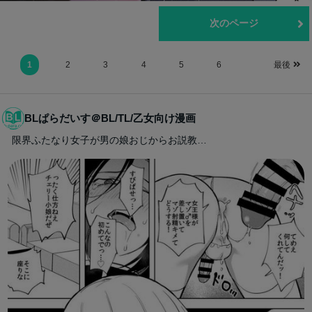
前のページ
次のページ
1
2
3
4
5
6
最後
BLぱらだいす＠BL/TL/乙女向け漫画
限界ふたなり女子が男の娘おじからお説教…