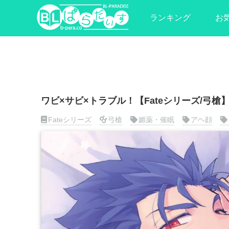
ランキング
お
ワビ×サビ×トラブル！【Fateシリーズ/弓槍
Fateシリーズ
弓槍
媚薬・催眠
アヘ顔