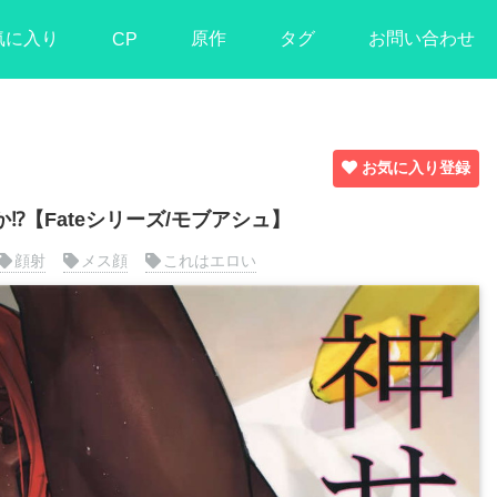
気に入り
原作
タグ
お問い合わせ
CP
お気に入り登録
【Fateシリーズ/モブアシュ】
顔射
メス顔
これはエロい