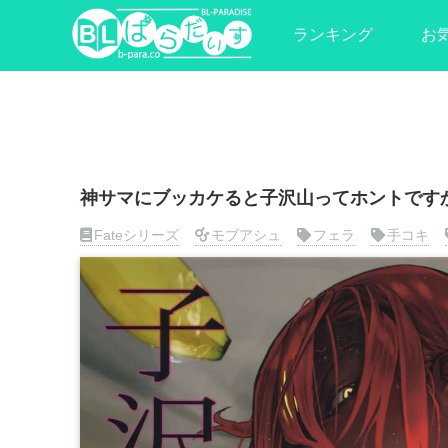
ランキング
お
神サマにブッカケると子沢山ってホントですか⁉
Fateシリーズ
モブアシュ
フェラ
手コキ