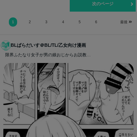
前のページ
次のページ
1
2
3
4
5
6
最後
BLぱらだいす＠BL/TL/乙女向け漫画
限界ふたなり女子が男の娘おじからお説教…