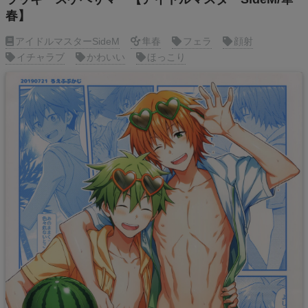
春】
アイドルマスターSideM
隼春
フェラ
顔射
イチャラブ
かわいい
ほっこり