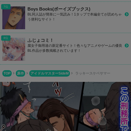
Boys Books(ボーイズブックス)
BL同人誌が簡単に一気読み！1タップで本編全てが読めちゃ
う便利なサイト！
ふじょコミ！
腐女子御用達の新定番サイト！色々なアニメやゲームの優良
BL作品が多数掲載されています！
TOP
原作
アイドルマスターSideM
ラッキースケベサマー