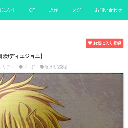
気に入り
原作
タグ
お問い合わせ
CP
お気に入り登録
奇妙な冒険/ディエジョニ】
シリアス
メス顔
泣ける(感動)