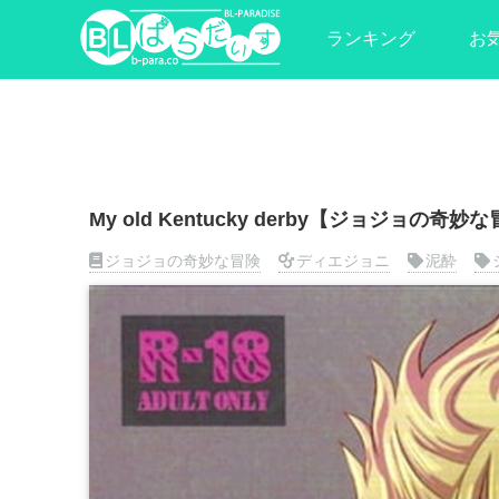
ランキング
お
My old Kentucky derby【ジョジョの
ジョジョの奇妙な冒険
ディエジョニ
泥酔