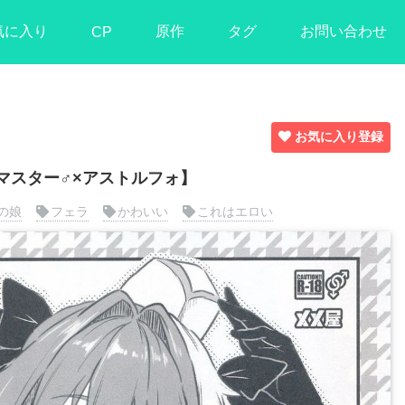
気に入り
原作
タグ
お問い合わせ
CP
お気に入り登録
ズ/モブマスター♂×アストルフォ】
の娘
フェラ
かわいい
これはエロい