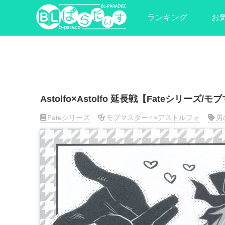
ランキング
お
Astolfo×Astolfo 延長戦【Fateシリー
Fateシリーズ
モブマスター♂×アストルフォ
男