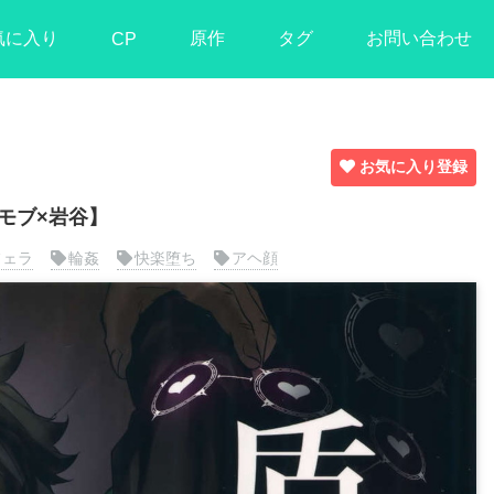
気に入り
原作
タグ
お問い合わせ
CP
お気に入り登録
モブ×岩谷】
フェラ
輪姦
快楽堕ち
アヘ顔