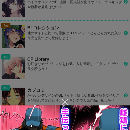
ハイクオリティのBL漫画・同人誌が集うサイト！ランキング
や新着が見逃せない！
BLコレクション
他のサイトと比べて冊数はTOPレベル！どんどんお気に入り
作品を見つけて登録しよう！
CP Library
お好きなカップリングをお気に入り登録して1タップでラク
ラク読もう！
カプコミ
かわいいデザインのBLサイト！気になるBL作品をマイリス
ト登録して読めたり、ランキングで人気作品が丸わかり！
801Books(ヤオイブックス)
毎日何冊も更新されているBL作品をチェック！検索機能も充