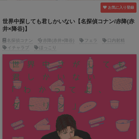
お気に入り登録
世界中探しても君しかいない【名探偵コナン/赤降(赤
井×降谷)】
名探偵コナン
赤降(赤井×降谷)
フェラ
口内射精
イチャラブ
ほっこり