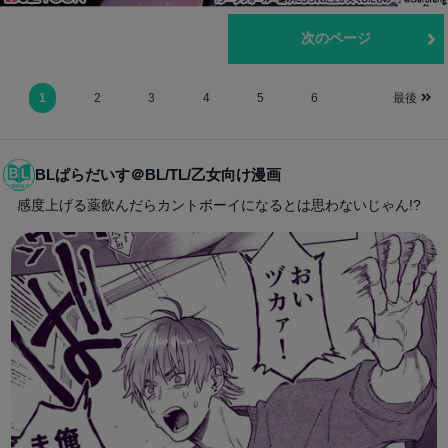
前のページ
次のページ
1
2
3
4
5
6
最後
BLぱらだいす＠BL/TL/乙女向け漫画
感度上げる薬飲んだらカントボーイになるとは思わないじゃん!?