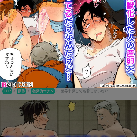
実しているので探したい同人誌が見つかるはず！
Boys Books(ボーイズブックス)
BL同人誌が簡単に一気読み！1タップで本編全てが読めちゃ
う便利なサイト！
ふじょコミ！
腐女子御用達の新定番サイト！色々なアニメやゲームの優良
BL作品が多数掲載されています！
TOP
原作
名探偵コナン
世界中探しても君しかいない