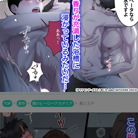
801Books(ヤオイブックス)
毎日何冊も更新されているBL作品をチェック！検索機能も充
実しているので探したい同人誌が見つかるはず！
Boys Books(ボーイズブックス)
BL同人誌が簡単に一気読み！1タップで本編全てが読めちゃ
う便利なサイト！
ふじょコミ！
腐女子御用達の新定番サイト！色々なアニメやゲームの優良
BL作品が多数掲載されています！
TOP
原作
僕のヒーローアカデミア
獣と王子