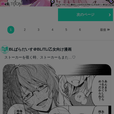
前のページ
次のページ
1
2
3
4
5
6
最後
BLぱらだいす＠BL/TL/乙女向け漫画
ストーカーを覗く時、ストーカーもまた…♡