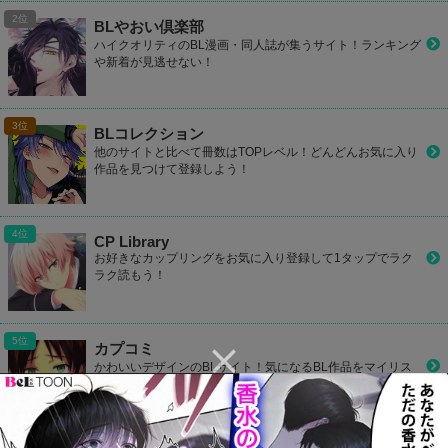
BLやおい倶楽部
ハイクオリティのBL漫画・同人誌が集うサイト！ランキング
や新着が見逃せない！
BLコレクション
他のサイトと比べて冊数はTOPレベル！どんどんお気に入り
作品を見つけて登録しよう！
CP Library
お好きなカップリングをお気に入り登録して1タップでラク
ラク読もう！
カプコミ
かわいいデザインのBLサイト！気になるBL作品をマイリス
ト登録して読めたり、ランキングで人気作品が丸わかり！