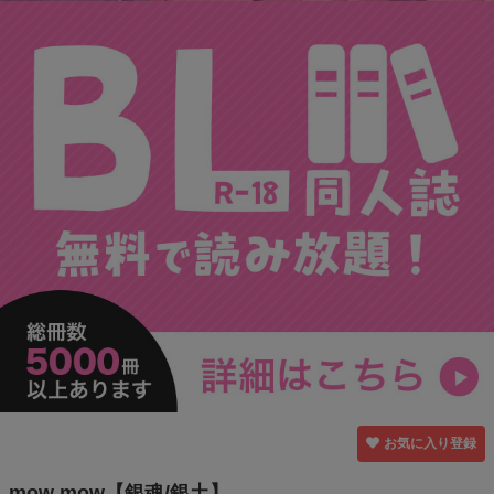
お気に入り登録
mow mow【銀魂/銀土】