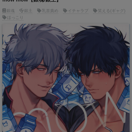
銀魂
銀土
乳首責め
イチャラブ
笑える(ギャグ)
ほっこり