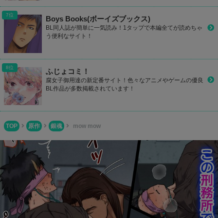
Boys Books(ボーイズブックス)
BL同人誌が簡単に一気読み！1タップで本編全てが読めちゃ
う便利なサイト！
ふじょコミ！
腐女子御用達の新定番サイト！色々なアニメやゲームの優良
BL作品が多数掲載されています！
TOP
原作
銀魂
mow mow