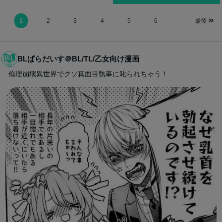
1
2
3
4
5
6
最後
BLぱらだいす＠BL/TL/乙女向け漫画
倫理崩壊異世界でクソ真面目執事に叱られちゃう！