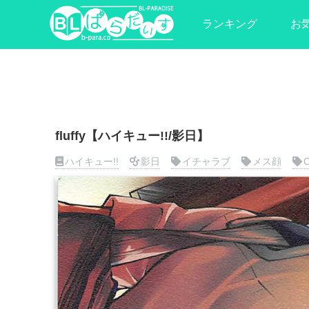
ランキング
お
fluffy【ハイキュー!!/影日】
ハイキュー!!
影日
イチャラブ
メス顔