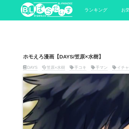
ランキング
お
ホモえろ漫画【DAYS/笠原×水樹】
DAYS
笠原×水樹
手コキ
手マン
イチャ