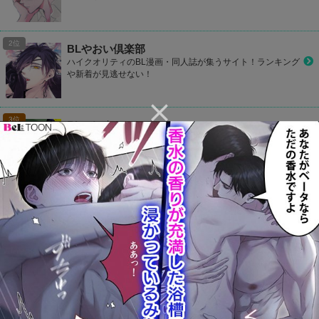
BLやおい倶楽部
ハイクオリティのBL漫画・同人誌が集うサイト！ランキング
や新着が見逃せない！
BLコレクション
他のサイトと比べて冊数はTOPレベル！どんどんお気に入り
作品を見つけて登録しよう！
CP Library
お好きなカップリングをお気に入り登録して1タップでラク
ラク読もう！
カプコミ
かわいいデザインのBLサイト！気になるBL作品をマイリス
ト登録して読めたり、ランキングで人気作品が丸わかり！