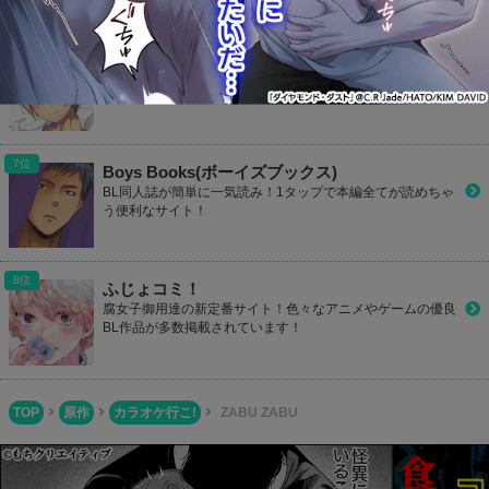
801Books(ヤオイブックス)
毎日何冊も更新されているBL作品をチェック！検索機能も充
実しているので探したい同人誌が見つかるはず！
Boys Books(ボーイズブックス)
BL同人誌が簡単に一気読み！1タップで本編全てが読めちゃ
う便利なサイト！
ふじょコミ！
腐女子御用達の新定番サイト！色々なアニメやゲームの優良
BL作品が多数掲載されています！
TOP
原作
カラオケ行こ!
ZABU ZABU