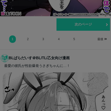
前のページ
次のページ
1
2
3
4
5
最後
BLぱらだいす＠BL/TL/乙女向け漫画
最愛の彼氏が性欲爆発うさぎちゃんに…！