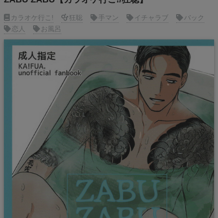
カラオケ行こ!
狂聡
手マン
イチャラブ
バック
恋人
お風呂