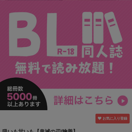
お気に入り登録
吸いも甘いも【鬼滅の刃/獪善】