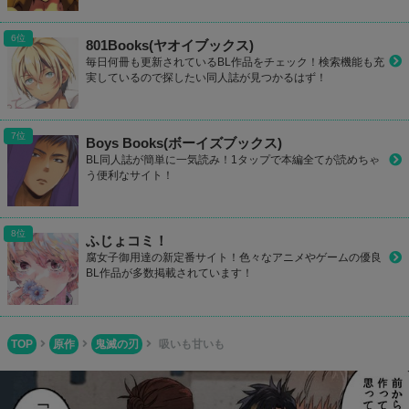
801Books(ヤオイブックス)
毎日何冊も更新されているBL作品をチェック！検索機能も充
実しているので探したい同人誌が見つかるはず！
Boys Books(ボーイズブックス)
BL同人誌が簡単に一気読み！1タップで本編全てが読めちゃ
う便利なサイト！
ふじょコミ！
腐女子御用達の新定番サイト！色々なアニメやゲームの優良
BL作品が多数掲載されています！
TOP
原作
鬼滅の刃
吸いも甘いも