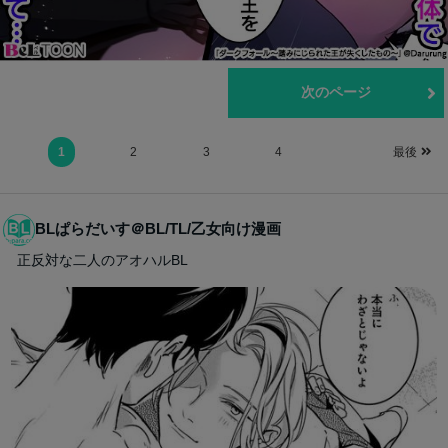
前のページ
次のページ
1
2
3
4
最後
BLぱらだいす＠BL/TL/乙女向け漫画
正反対な二人のアオハルBL