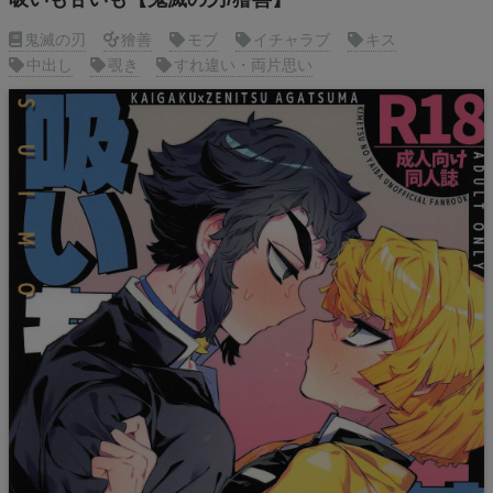
鬼滅の刃
獪善
モブ
イチャラブ
キス
中出し
覗き
すれ違い・両片思い