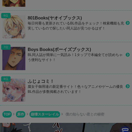
801Books(ヤオイブックス)
毎日何冊も更新されているBL作品をチェック！検索機能も充
実しているので探したい同人誌が見つかるはず！
Boys Books(ボーイズブックス)
BL同人誌が簡単に一気読み！1タップで本編全てが読めちゃ
う便利なサイト！
ふじょコミ！
腐女子御用達の新定番サイト！色々なアニメやゲームの優良
BL作品が多数掲載されています！
TOP
原作
崩壊スターレイル
僕の知らない君との秘密