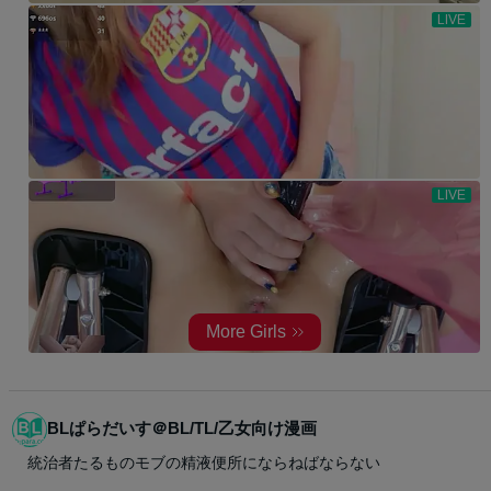
BLぱらだいす＠BL/TL/乙女向け漫画
統治者たるものモブの精液便所にならねばならない