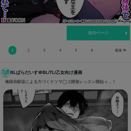
前のページ
次のページ
1
2
3
4
5
6
最後
BLぱらだいす＠BL/TL/乙女向け漫画
俺様幼馴染による力づくケツマ◯コ開発レッスン開始ィ…！