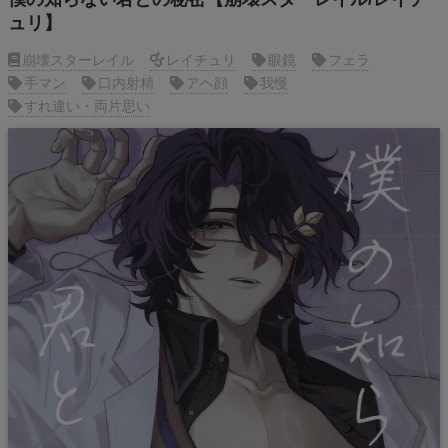
ュリ】
崩壊スターレイル
レイチュリ
眼鏡
フェラ
手マン
口内射精
アヘ顔
我慢
すれ違い・両片思い