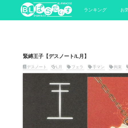
ランキング
お
緊縛王子【デスノート/L月】
デスノート
L月
フェラ
手マン
拘束