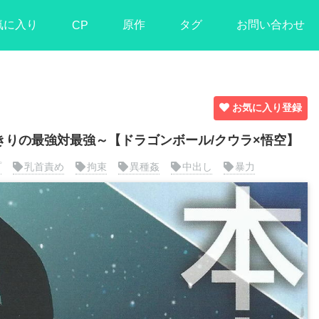
気に入り
原作
タグ
お問い合わせ
CP
お気に入り登録
っきりの最強対最強～【ドラゴンボール/クウラ×悟空】
プ
乳首責め
拘束
異種姦
中出し
暴力