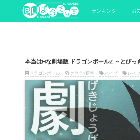
ランキング
お
本当はHな劇場版 ドラゴンボールZ ～とび
ドラゴンボール
クウラ×悟空
バイブ
レイ