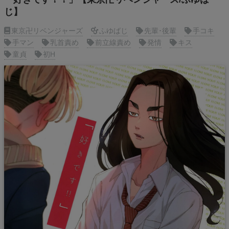
じ】
東京卍リベンジャーズ
ふゆばじ
先輩･後輩
手コキ
手マン
乳首責め
前立線責め
発情
キス
童貞
初H