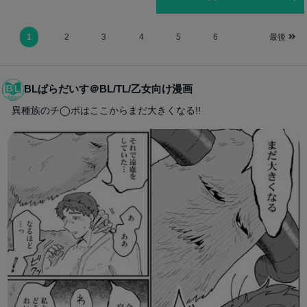
1
2
3
4
5
6
最後
BLぱらだいす＠BL/TL/乙女向け漫画
異種族のチ◯ポはここからまだ大きくなる!!