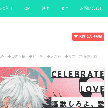
気に入り
原作
タグ
お問い合わせ
CP
お気に入り登録
泥酔
口内射精
ビッチ
メス顔
マフィア･極道パロ