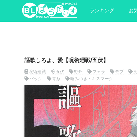
ランキング
お
謳歌しろよ、愛【呪術廻戦/五伏】
呪術廻戦
五伏
野外
フェラ
モブ
バック
青姦
噛みつき・キスマーク