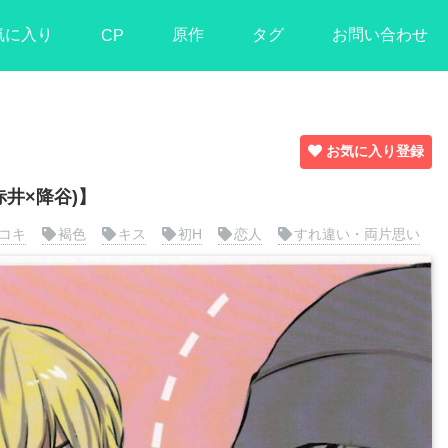
気に入り
原作
タグ
お問い合わせ
CP
お気に入り登録
赤井×降谷)】
コキ
褐色
キス
初H
恋人
すれ違い・両片思い