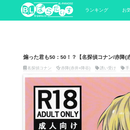
ランキング
お
煽った君も50：50！？【名探偵コナン/赤降(
名探偵コナン
赤降(赤井×降谷)
誘い受け
手