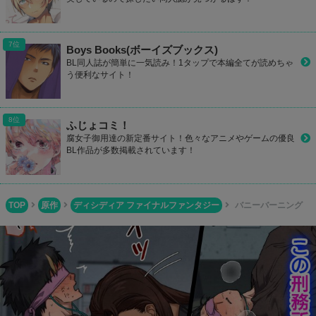
Boys Books(ボーイズブックス)
BL同人誌が簡単に一気読み！1タップで本編全てが読めちゃ
う便利なサイト！
ふじょコミ！
腐女子御用達の新定番サイト！色々なアニメやゲームの優良
BL作品が多数掲載されています！
TOP
原作
ディシディア ファイナルファンタジー
バニーバーニング