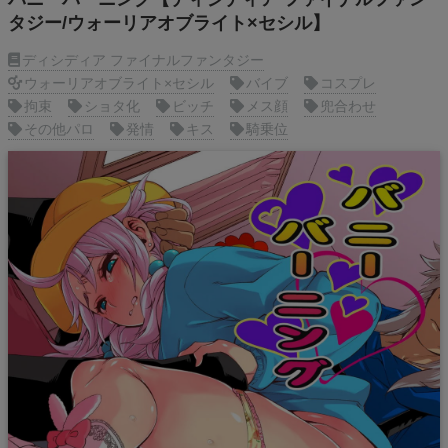
タジー/ウォーリアオブライト×セシル】
ディシディア ファイナルファンタジー
ウォーリアオブライト×セシル
バイブ
コスプレ
拘束
ショタ化
ビッチ
メス顔
兜合わせ
その他パロ
発情
キス
騎乗位