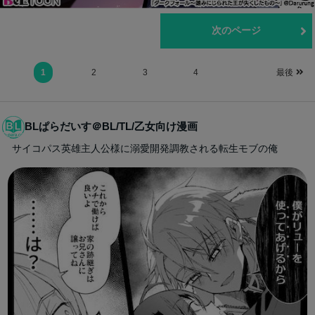
前のページ
次のページ
1
2
3
4
最後
BLぱらだいす＠BL/TL/乙女向け漫画
サイコパス英雄主人公様に溺愛開発調教される転生モブの俺