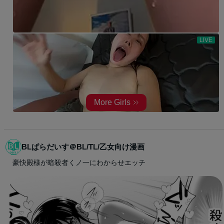
BLぱらだいす＠BL/TL/乙女向け漫画
豪快殿様が暗殺者くノ一にわからせエッチ