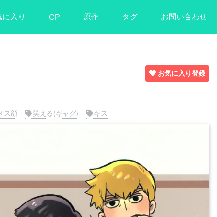
気に入り
原作
タグ
お問い合わせ
CP
お気に入り登録
メス顔
笑える(ギャグ)
キス