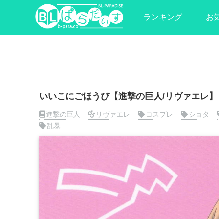
ランキング
お
いいこにごほうび【進撃の巨人/リヴァエレ】
進撃の巨人
リヴァエレ
コスプレ
ショタ
乱暴