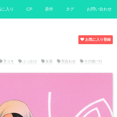
気に入り
原作
タグ
お問い合わせ
CP
お気に入り登録
手コキ
ぶっかけ
女装
兜合わせ
その他パロ