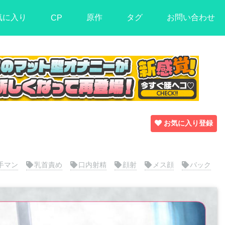
気に入り
原作
タグ
お問い合わせ
CP
お気に入り登録
手マン
乳首責め
口内射精
顔射
メス顔
バック