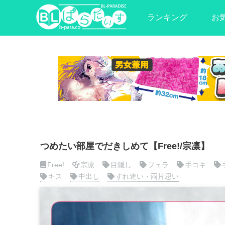
ランキング
お
つめたい部屋でだきしめて【Free!/宗凛】
Free!
宗凛
目隠し
フェラ
手コキ
キス
中出し
すれ違い・両片思い