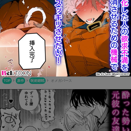
Boys Books(ボーイズブックス)
BL同人誌が簡単に一気読み！1タップで本編全てが読めちゃ
う便利なサイト！
ふじょコミ！
腐女子御用達の新定番サイト！色々なアニメやゲームの優良
BL作品が多数掲載されています！
TOP
原作
呪術廻戦
オメガバース