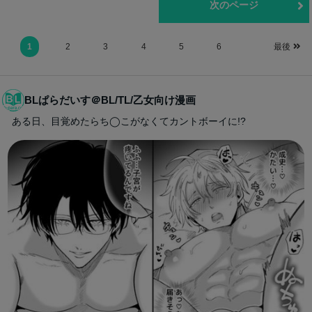
前のページ
次のページ
1
2
3
4
5
6
最後
BLぱらだいす＠BL/TL/乙女向け漫画
ある日、目覚めたらち◯こがなくてカントボーイに!?