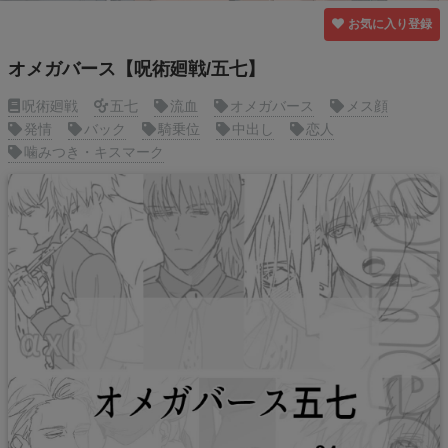
お気に入り登録
オメガバース【呪術廻戦/五七】
呪術廻戦
五七
流血
オメガバース
メス顔
発情
バック
騎乗位
中出し
恋人
噛みつき・キスマーク