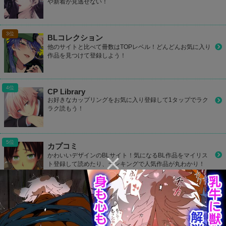
や新着が見逃せない！
BLコレクション
他のサイトと比べて冊数はTOPレベル！どんどんお気に入り
作品を見つけて登録しよう！
CP Library
お好きなカップリングをお気に入り登録して1タップでラク
ラク読もう！
カプコミ
かわいいデザインのBLサイト！気になるBL作品をマイリス
ト登録して読めたり、ランキングで人気作品が丸わかり！
801Books(ヤオイブックス)
毎日何冊も更新されているBL作品をチェック！検索機能も充
実しているので探したい同人誌が見つかるはず！