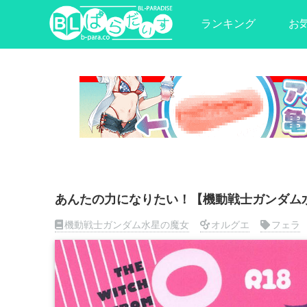
ランキング
お
あんたの力になりたい！【機動戦士ガンダム
機動戦士ガンダム水星の魔女
オルグエ
フェラ