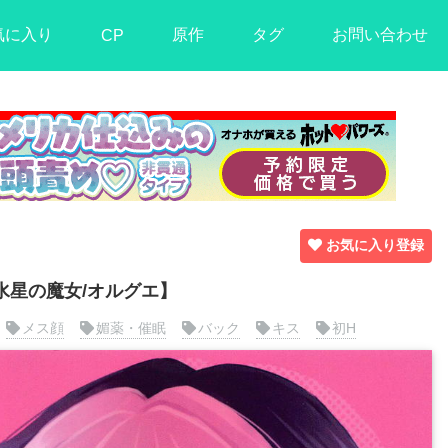
気に入り
原作
タグ
お問い合わせ
CP
お気に入り登録
水星の魔女/オルグエ】
メス顔
媚薬・催眠
バック
キス
初H