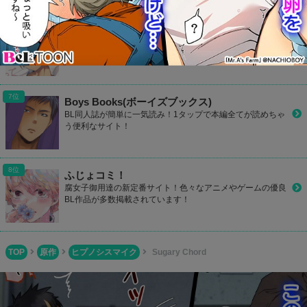
801Books(ヤオイブックス)
毎日何冊も更新されているBL作品をチェック！検索機能も充
実しているので探したい同人誌が見つかるはず！
Boys Books(ボーイズブックス)
BL同人誌が簡単に一気読み！1タップで本編全てが読めちゃ
う便利なサイト！
ふじょコミ！
腐女子御用達の新定番サイト！色々なアニメやゲームの優良
BL作品が多数掲載されています！
TOP
原作
ヒプノシスマイク
Sugary Chord