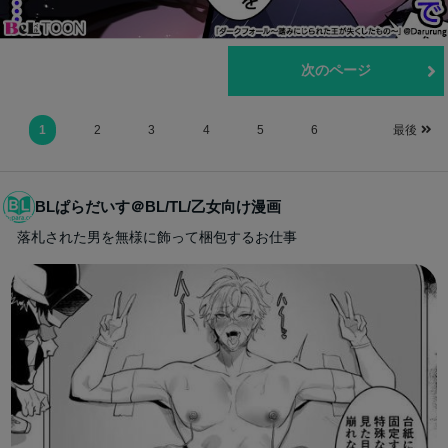
前のページ
次のページ
1
2
3
4
5
6
最後
BLぱらだいす＠BL/TL/乙女向け漫画
落札された男を無様に飾って梱包するお仕事