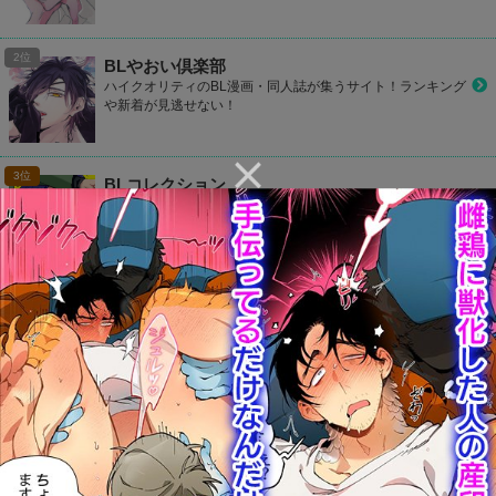
BLやおい倶楽部
ハイクオリティのBL漫画・同人誌が集うサイト！ランキング
や新着が見逃せない！
BLコレクション
他のサイトと比べて冊数はTOPレベル！どんどんお気に入り
作品を見つけて登録しよう！
CP Library
お好きなカップリングをお気に入り登録して1タップでラク
ラク読もう！
カプコミ
かわいいデザインのBLサイト！気になるBL作品をマイリス
ト登録して読めたり、ランキングで人気作品が丸わかり！