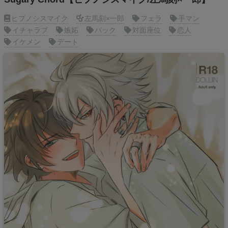
ヒプノシスマイク
左馬刻×一郎
フェラ
手マン
イチャラブ
嫉妬
バック
対面座位
恋人
イケメン
デート