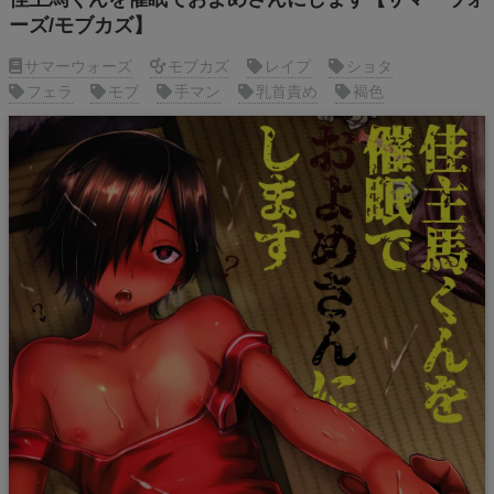
ーズ/モブカズ】
サマーウォーズ
モブカズ
レイプ
ショタ
フェラ
モブ
手マン
乳首責め
褐色