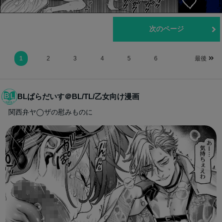
前のページ
次のページ
1
2
3
4
5
6
最後
BLぱらだいす＠BL/TL/乙女向け漫画
関西弁ヤ◯ザの慰みものに