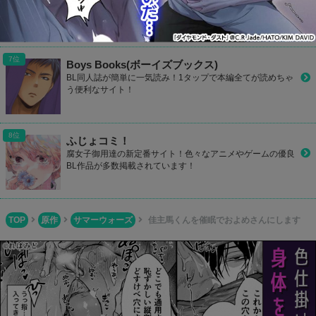
毎日何冊も更新されているBL作品をチェック！検索機能も充
実しているので探したい同人誌が見つかるはず！
Boys Books(ボーイズブックス)
BL同人誌が簡単に一気読み！1タップで本編全てが読めちゃ
う便利なサイト！
ふじょコミ！
腐女子御用達の新定番サイト！色々なアニメやゲームの優良
BL作品が多数掲載されています！
TOP
原作
サマーウォーズ
佳主馬くんを催眠でおよめさんにします