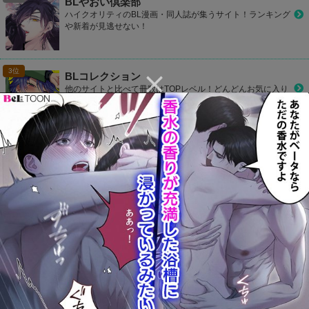
BLやおい倶楽部
ハイクオリティのBL漫画・同人誌が集うサイト！ランキング
や新着が見逃せない！
BLコレクション
他のサイトと比べて冊数はTOPレベル！どんどんお気に入り
作品を見つけて登録しよう！
CP Library
お好きなカップリングをお気に入り登録して1タップでラク
ラク読もう！
カプコミ
かわいいデザインのBLサイト！気になるBL作品をマイリス
ト登録して読めたり、ランキングで人気作品が丸わかり！
801Books(ヤオイブックス)